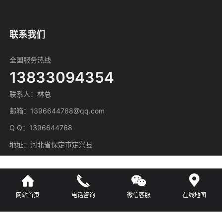
联系我们
全国服务热线
13833094354
联系人：林总
邮箱：1396644768@qq.com
Q Q：1396644768
地址：河北省保定市定兴县
网站首页
电话咨询
微信客服
在线地图
主营区域
广东
河北
湖南
江苏
江西