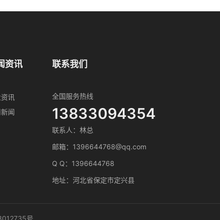
闻资讯
联系我们
全国服务热线
业资讯
13833094354
司新闻
联系人：林总
邮箱：1396644768@qq.com
Q Q：1396644768
地址：河北省保定市定兴县
3012735号