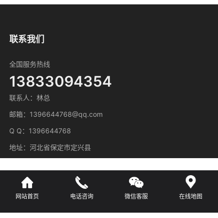
联系我们
全国服务热线
13833094354
联系人：林总
邮箱：1396644768@qq.com
Q Q：1396644768
地址：河北省保定市定兴县
网站首页
电话咨询
微信客服
在线地图
主营区域
广东
河北
湖南
江苏
江西